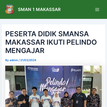
Skip
Post
Main
to
navigation
SMAN 1 MAKASSAR
Men
content
PESERTA DIDIK SMANSA
MAKASSAR IKUTI PELINDO
MENGAJAR
By
admin
/
21/03/2024